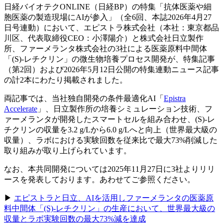
日経バイオテクONLINE
（日経BP）の
特集
「抗体
医薬や
細
胞医薬の
製造現場に
AIが
参入」
（全6回、
本誌2026年4月27
日号連動）に
おいて、
エピストラ株式会社
（本社：東京都品
川区、
代表取締役CEO：小澤陽介）と
株式会社日立製作
所、
ファーメランタ株式会社の
3社に
よる
医薬原料中間体
「(S)-レチクリン」の
微生物培養プロセス開発が、
特集記事
（第2回）
および
2026年5月12日
公開の
特集連動ニュース記事
の
計2本に
わたり
掲載されました。
両記事では、
当社独自開発の
条件最適化AI
「
Epistra
Accelerate
」、
日立製作所の
培養シミュレーション技術、
フ
ァーメランタが
開発した
スマートセルを
組み合わせ、
(S)-レ
チクリンの
収量を
3.2 g/Lから
6.0 g/Lへと
向上
（世界最大級の
収量）、
ラボに
おける
実験回数を
従来比で
最大73%削減した
取り組みが
取り上げられています。
な
お、
本共同開発に
ついては
2025年11月27日に
3社より
リリ
ースを
発表しております。
あわせて
ご参照ください。
▶
エピストラと
日立、
AIを
活用しファーメランタの
医薬原
料中間体
「(S)-レチクリン」の
生産に
おいて、
世界最大級の
収量と
ラボ実験回数の
最大73%減を
達成