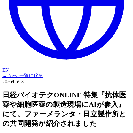
EN
← News一覧に
戻る
2026/05/18
日経バイオテクONLINE 特集『抗体
医
薬や
細胞医薬の
製造現場に
AIが
参入』
にて、
ファーメランタ・
日立製作所と
の
共同開発が
紹介されました