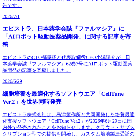
告です。
2026/7/1
エピストラ、
日本薬学会誌『ファルマシア』に
「AIロボット駆動医薬品開発」に
関する
記事を
寄
稿
エピストラの
CTO都築拓と
代表取締役CEO小澤陽介が、
日
本薬学会誌『ファルマシア』62巻7号に
AIロボット駆動医薬
品開発の
記事を
寄稿しました。
2026/6/29
細胞培養を
最適化する
ソフトウエア
「CellTune
Ver.2」を
世界同時発売
エピストラ株式会社は、
島津製作所と
共同開発した
培養最適
化支援ソフトウェア
「CellTune Ver.2」が
2026年6月29日に
国
内外で
発売された
ことを
お知らせします。
クラウド・サブス
クリプション型での
提供を
開始し、
カスタム培地製造受託の