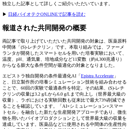
独立した
記事と
して
詳しく
ご紹介いただいています。
▶
日経バイオテクONLINEで
記事を
読む
報道された
共同開発の
概要
両記事で
取り上げていただいた
共同開発の
対象は、
医薬原料
中間体
「(S)-レチクリン」です。
本取り組みでは、
ファーメ
ランタが
開発した
スマートセルを
用いた
培養実験に
おいて、
温度、
pH、
通気量、
培地成分など
11変数
（約4,300兆通り）
からなる
膨大な
条件
空間が
最適化の
対象と
なりました。
エピストラ独自開発の
条件最適化AI
「
Epistra Accelerate
」
と、
日立製作所の
培養シミュレーション技術を
組み合わせる
ことで、
60回の
実験で
最適条件を
特定。
その
結果、
(S)-レチ
クリンの
収量は
3.2 g/Lから
6.0 g/Lまで
向上し
（世界最大級の
収量）、
ラボに
おける
実験回数も
従来比で
最大73%削減でき
る
ことを
確認しています。
「AI×シミュレーション×スマー
トセル」を
融合した
新たな
生産開発アプローチであり、
微生
物を
用いた
バイオプロダクションと
して
世界最大級の
収量を
達成しています。
医薬品などに
使用される
中間体の
生産性向