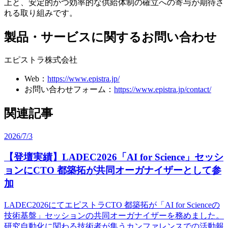
上と、
安定的かつ
効率的な
供給体制の
確立への
寄与が
期待さ
れる
取り組みです。
製品・サービスに
関する
お問い
合わせ
エピストラ株式会社
Web：
https://www.epistra.jp/
お問い
合わせフォーム：
https://www.epistra.jp/contact/
関連記事
2026/7/3
【登壇実績】LADEC2026
「AI for Science」セッシ
ョンに
CTO 都築拓が
共同オーガナイザーと
して
参
加
LADEC2026にてエピストラCTO 都築拓が
「AI for Scienceの
技術基盤」セッションの
共同オーガナイザーを
務めました。
研究自動化に
関わる
技術者が
集う
カンファレンスでの
活動報