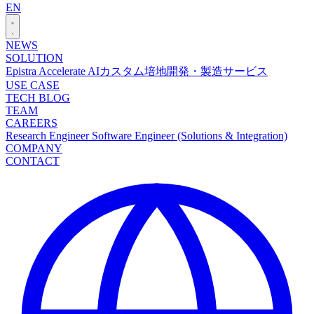
EN
NEWS
SOLUTION
Epistra Accelerate
AIカスタム培地開発・製造サービス
USE CASE
TECH BLOG
TEAM
CAREERS
Research Engineer
Software Engineer (Solutions & Integration)
COMPANY
CONTACT