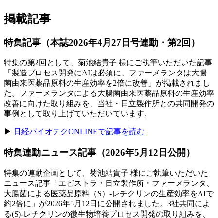
掲載記事
特集記事
（本誌2026年4月27日号連動・第2回）
特集の
第2回と
して、
菊池結貴
子 様に
ご執筆いただいた
記事
「製造プロセス開発に
AIは
必須に、
ファーメランタは
大腸
菌由来医薬品原料の
生産効率を
2倍に
改善」が
掲載されまし
た。
ファーメランタに
よる
大腸菌由来医薬品原料の
生産効率
改善に
向けた
取り組みを、
当社・日立製作所との
共同開発の
事例と
して
取り上げていただいています。
▶
日経バイオテクONLINEで
記事を
読む
特集連動ニュース記事
（2026年5月12日公開）
特集の
連動企画と
して、
菊池結貴
子 様に
ご執筆いただいた
ニュース記事
「エピストラ・
日立製作所・ファーメランタ、
大腸菌に
よる
医薬品原料
（S）
-レチクリンの
生産効率を
AIで
約2倍に」が
2026年5月12日に
公開されました。
3社共同に
よ
る
(S)-レチクリンの
微生物培養プロセス開発の
取り組みを、