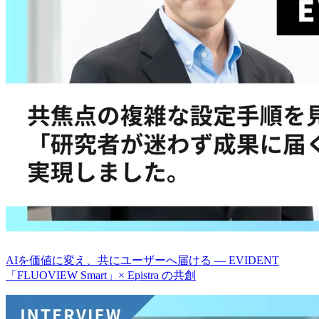
AIを
価値に
変え、
共に
ユーザーへ
届ける
― EVIDENT
「FLUOVIEW Smart」
× Epistra の
共創