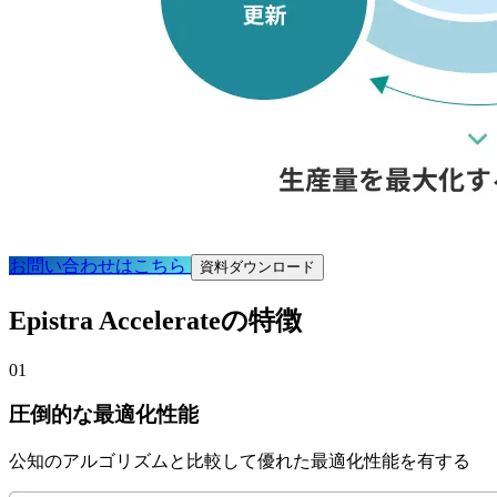
お問い
合わせは
こちら
資料ダウンロード
Epistra Accelerateの
特徴
01
圧倒的な
最
適化性能
公知の
アルゴリズムと
比較して
優れた
最
適化性能を
有する