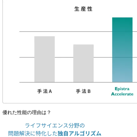
優れた
性能の
理由は？