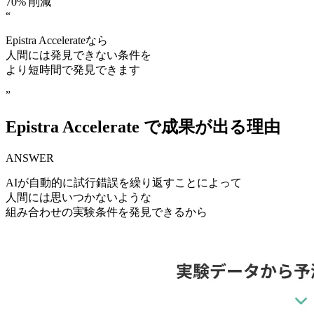
70%
削減
“
Epistra Accelerate
なら
人間には
発見できない
条件を
より
短時間で
発見できます
”
Epistra Accelerate で
成果が
出る
理由
ANSWER
AIが
自動的に
試行錯誤を
繰り返すことに
よって
人間には
思いつかないような
組み合わせの
実験条件を
発見できるから