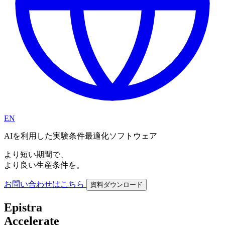
EN
AIを
利用した
実験条件最適化ソフトウェア
より
短い
期間で、
より
良い
生産条件を。
お問い
合わせは
こちら
資料ダウンロード
Epistra
Accelerate