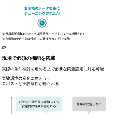
02
現場で
必須の
機能を
搭載
実際の
条件検討を
進める
上で
必要な
問題設定に
対応可能
実験環境の
変化に
耐えうる
ロバストな
実験条件が
得られる