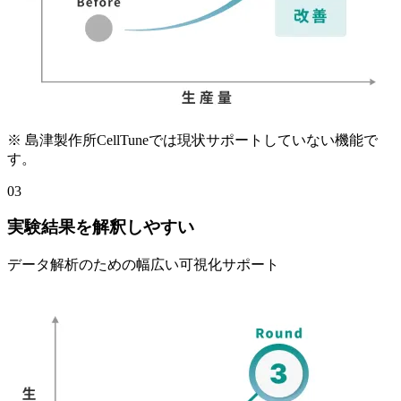
※ 島津製作所CellTuneでは
現状サポートしていない
機能で
す。
03
実験結果を
解釈しやすい
データ解析の
ための
幅
広い
可視化サポート