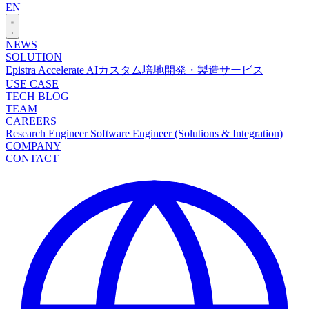
EN
NEWS
SOLUTION
Epistra Accelerate
AIカスタム培地開発・製造サービス
USE CASE
TECH BLOG
TEAM
CAREERS
Research Engineer
Software Engineer (Solutions & Integration)
COMPANY
CONTACT