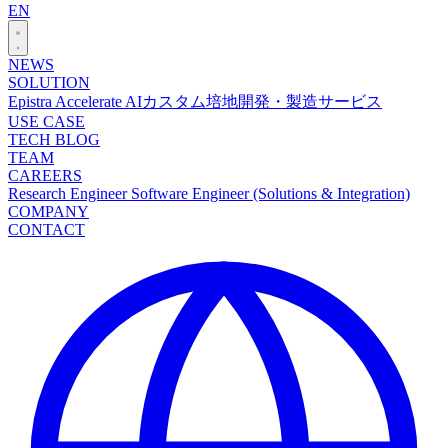
EN
NEWS
SOLUTION
Epistra Accelerate
AIカスタム培地開発・製造サービス
USE CASE
TECH BLOG
TEAM
CAREERS
Research Engineer
Software Engineer (Solutions & Integration)
COMPANY
CONTACT