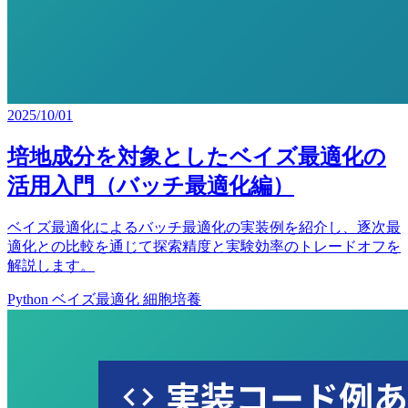
2025/10/01
培地成分を
対象とした
ベイズ最適化の
活用入門
（バッチ
最適化編）
ベイズ最適化に
よる
バッチ
最適化の
実装例を
紹介し、
逐次最
適化との
比較を
通じて
探索精度と
実験効率の
トレードオフを
解説します。
Python
ベイズ最適化
細胞培養