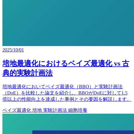
2025/10/01
培地最適化に
おける
ベイズ最適化 vs 古
典的実験計画法
培地最適化に
おいて
ベイズ最適化
（BBO）と
実験計画法
（DoE）を
比較した
論文を
紹介し、
BBOが
DoEに
対して
1.5
倍以上の
性能向上を
達成した
事例と
その
要因を
解説します。
ベイズ最適化
培地
実験計画法
細胞培養