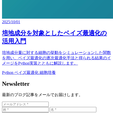
2025/10/01
培地成分を
対象とした
ベイズ最適化の
活用入門
培地成分量に
対する
細胞の
挙動を
シミュレーションした
関数
を
用い、
ベイズ最適化の
逐次最適化手法と
得られる
結果の
イ
メージを
Python実装とともに
解説します。
Python
ベイズ最適化
細胞培養
Newsletter
最新の
ブログ記事を
メールで
お届けします。