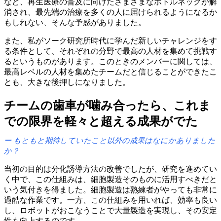
など、
再生医療の
普及に
向けたさまざまな
ボトルネックが
解
消され、
最先端の
治療を
多くの
人に
届けられるようになるか
もしれない、
そんな
予感が
ありました。
また、
私が
ソーク研究所時代に
学んだ
新しい
チャレンジを
す
る
条件と
して、
それぞれの
分野で
最高の
人材を
集めて
挑戦す
ると
いう
ものが
あります。
この
ときの
メンバーに
関しては、
最高レベルの
人材を
集めた
チームだと
信じる
ことが
できたこ
とも、
大きな
後押しに
なりました。
チームの
歯車が
噛み合ったら、
これま
での
限界を
軽々と
超える
成果がでた
もともと
期待していた
こと
以外の
成果は
なにかありました
か？
当初の
目的は
分化誘導方
法の
改善でしたが、
研究を
進めてい
く
中で、
この
仕組みは、
細胞製造
その
ものに
活用すべきだと
いう
気付きを
得ました。
細胞製造は
熟練者が
やっても
非常に
過酷な
作業です。
一方、
この
仕組みを
用いれば、
効率も
良い
し、
ロボットが
おこな
う
ことで
大量製造を
実現し、
その
安定
性も
向上するのです。