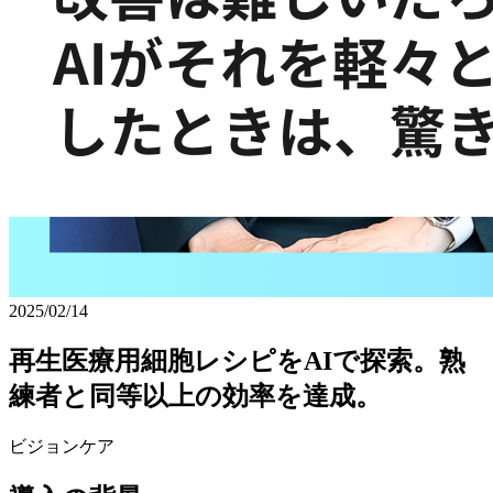
2025/02/14
再生医療用細胞レシピを
AIで
探索。
熟
練者と
同等以上の
効率を
達成。
ビジョンケア