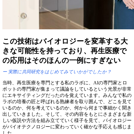
この
技術は
バイオロジーを
変革する
大
きな
可能性を
持っており、
再生医療で
の
応用は
その
ほんの
一例に
すぎない
実際に
共同研究を
はじめてみていかがでしたか？
当時、
再生医療を
専門と
する
私の
ラボに、
AIの
専門家と
ロ
ボットの
専門家が
集まって
議論を
していると
いう
光景が
非常
に
エキサイティングだったのを
覚えています。
みんなで
私の
ラボの
培養の
匠と
呼ばれる
熟練者を
取り
囲んで、
どこを
見て
いるのか、
何を
考えているのか、
何から
何まで
事細かく
聞き
出していきました。
そして、
その
内容を
もとにさまざまな
新
しい
仮説や方
法を
組み立てていく
様子を
見て、
バイオロジー
が
バイオテクノロジーに
変わっていく
確かな
手応えも
感じま
した。