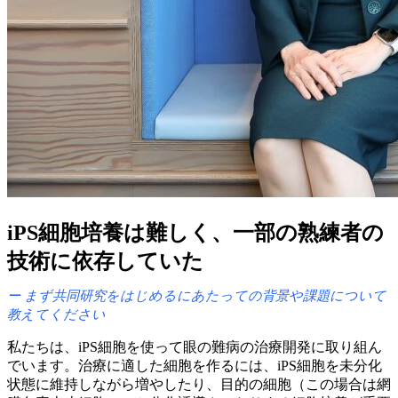
iPS細胞培養は
難しく、
一部の
熟練者の
技術に
依存していた
まず共同研究を
はじめるに
あたっての
背景や
課題に
ついて
教えてください
私たちは、
iPS細胞を
使って
眼の
難病の
治療開発に
取り
組ん
でいます。
治療に
適した
細胞を
作るには、
iPS細胞を
未分化
状態に
維持しながら
増や
したり、
目的の
細胞
（この
場合は
網