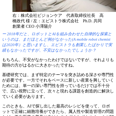
右：株式会社ビジョンケア 代表取締役社長 高
橋政代 様 /
左：エピストラ株式会社 Ph.D. 共同
創業者 CEO 小澤陽介
2018年だと、
ロボットと
AIを
組み合わせた
自律的な
探索と
いうのは、
まだ
ほとんど
例が
なかった
(A mobile robot chemist
は
2020年）と
思いますし、
エピストラも
創業したばかりで
実
績も
なかったですが、
不安は
なかったでしょうか？
もちろん、
不安が
なかったわけではないですが、
それよりも
期待の
方がはるかに
大きかったですね。
基礎研究では、
まず
特定の
テーマを
突き詰める
深さや
専門性
が
必要です。
一方で
それを
ベースに
新しい
産業を
興していく
ためには、
単一の
深い
専門性を
持っているだけでは
不十分
で、
広い
視野に
立って、
次々と
現れる
課題を
創造的に
解決し
ていく
必要が
あります。
この
ときも、
AIで
探し出した
最高の
レシピを
使って、
ロボ
ットで
正確に
細胞培養が
できたら、
属人性や
製造管理の
問題