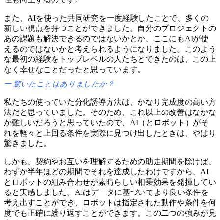
また、
AIを
使った
共同研究を
一度
経験した
ことで、
多くの
新しい
視点を
持つことができました。
自分の
プロジェクトの
あの
課題も
解決できるのではないかとか、
ここにも
AIが
使
えるのではないかと
考えられるようになりました。
このよう
な
最初の
経験を
トップレベルの
人たちと
できたのは、
この
上
なく
幸せな
ことだったと
思っています。
驚いた
ことは
ありましたか？
私たちの
使っていた
分化誘導方
法は、
かなり
完成度の
高い
方
法だと
思っていました。
その
ため、
これ以上の
改善は
なかな
か
難しいだろうと
思っていたので、
AI
（と
ロボット）が
そ
れを
軽々と
上回る
条件を
実際に
見つけ出した
ときは、
やはり
驚きました。
しかも、
契約や
お互いを
理解する
ための
助走期間を
除けば、
わずか
半年ほどの
期間で
それを
達成したわけですから、
AI
と
ロボットの
組み合わせが
素晴らしい
相乗効果を
発揮してい
ると
実感しました。
AIは
データに
基づいてより
良い
条件を
考え出すことができ、
ロボットは
指定された
動作や
条件を
何
度でも
正確に
繰り返すことができます。
この
二つの
強みが
見