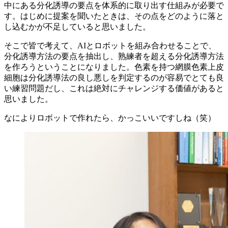
中に
ある
分化誘導の
要点を
体系的に
取り出す仕組みが
必要で
す。
はじめに
提案を
聞いた
ときは、
その
点を
どのように
落と
し込むかが
不足していると
思いました。
そこで
皆で
考えて、
AIと
ロボットを
組み合わせる
ことで、
分化誘導方
法の
要点を
抽出し、
熟練者を
超える
分化誘導方
法
を
作ろうと
いう
ことになりました。
色素を
持つ網膜色素上皮
細胞は
分化誘導法の
良し悪しを
判定するのが
容易で
とても
良
い
練習問題だし、
これは
絶対に
チャレンジする
価値が
あると
思いました。
なに
より
ロボットで
作れたら、
かっこいいですしね
（笑）