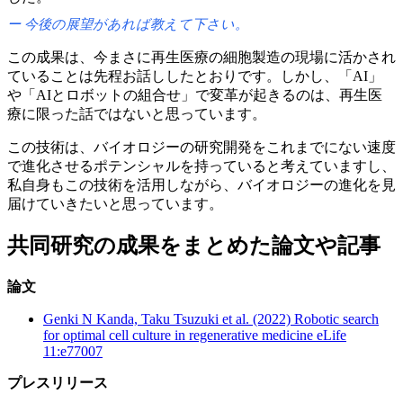
今後の
展望が
あれば
教えて
下さい。
この
成果は、
今まさに
再生医療の
細胞製造の
現場に
活かされ
ている
ことは
先程お話しした
とおりです。
しかし、
「AI」
や
「AIと
ロボットの
組合せ」で
変革が
起きるのは、
再生医
療に
限った
話ではないと
思っています。
この
技術は、
バイオロジーの
研究開発を
これまでに
ない
速度
で
進化させる
ポテンシャルを
持っていると
考えていますし、
私自身も
この
技術を
活用しながら、
バイオロジーの
進化を
見
届けていきたいと
思っています。
共同研究の
成果を
まとめた
論文や
記事
論文
Genki N Kanda, Taku Tsuzuki et al. (2022) Robotic search
for optimal cell culture in regenerative medicine eLife
11:e77007
プレスリリース