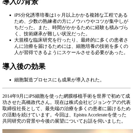
導入の
背景
iPS分化誘導培養は
1ヶ月以上
かかる
複雑な
工程である
ため、
少数の
熟練者の
方に
ノウハウや
コツが
集中しが
ちだった。
また、
時間が
かかる
ために
経験も
積みづら
く、
技術継承が
難しい
状況だった。
大規模な
臨床研究を
行ったり、
最終的に
多くの
患者さ
んに
治療を
届ける
ためには、
細胞培養の
技術を
多くの
人が
習得できるように
スケールさせる
必要が
あった。
導入後の
効果
細胞製造プロセスにも
成果が
導入された。
2014年9月に
iPS細胞を
使った
網膜移植手術を
世界で
初めて
成
功させた
高橋政代さん。
現在は
株式会社ビジョンケアの
代表
取締役社長と
して、
最先端の
治療を
多くの
患者に
届ける
ため
の
活動を
続けています。
今回は、
Epistra Accelerateを
使った
共同研究の
背景や
今後の
展望に
ついてお話を
伺いました。