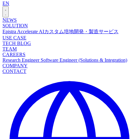
EN
NEWS
SOLUTION
Epistra Accelerate
AIカスタム培地開発・製造サービス
USE CASE
TECH BLOG
TEAM
CAREERS
Research Engineer
Software Engineer (Solutions & Integration)
COMPANY
CONTACT