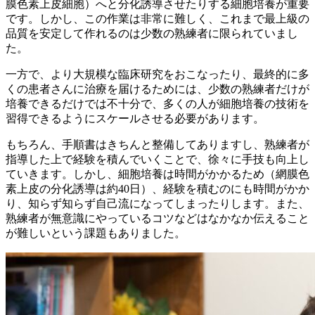
膜色素上皮細胞）
へと
分化誘導させたりする
細胞培養が
重要
です。
しかし、
この
作業は
非常に
難しく、
これまで
最上級の
品質を
安定して
作れるのは
少数の
熟練者に
限られていまし
た。
一方で、
より
大規模な
臨床研究を
おこなったり、
最終的に
多
くの
患者さんに
治療を
届ける
ためには、
少数の
熟練者だけが
培養できるだけでは
不十分で、
多くの
人が
細胞培養の
技術を
習得できるように
スケールさせる
必要が
あります。
もちろん、
手順書は
きちんと
整備してありますし、
熟練者が
指導した上で
経験を
積んでいく
ことで、
徐々に
手技も
向上し
ていきます。
しかし、
細胞培養は
時間が
かかる
ため
（網膜色
素上皮の
分化誘導は
約40日）、
経験を
積むのにも
時間が
かか
り、
知らず知らず
自己流に
なってしまったりします。
また、
熟練者が
無意識に
やっている
コツなどは
なかなか
伝える
こと
が
難しいと
いう
課題も
ありました。