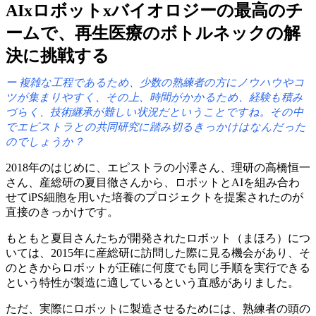
AIxロボットxバイオロジーの
最高の
チ
ームで、
再生医療の
ボトルネックの
解
決に
挑戦する
複雑な
工程である
ため、
少数の
熟練者の
方に
ノウハウや
コ
ツが
集まりやすく、
その上、
時間が
かかる
ため、
経験も
積み
づらく、
技術継承が
難しい
状況だと
いう
ことですね。
その
中
で
エピストラとの
共同研究に
踏み切る
きっかけは
なんだった
のでしょうか？
2018年の
はじめに、
エピストラの
小澤さん、
理研の
高橋恒一
さん、
産総研の
夏目徹さんから、
ロボットと
AIを
組み合わ
せて
iPS細胞を
用いた
培養の
プロジェクトを
提案されたのが
直接の
きっかけです。
もともと
夏目さんた
ちが
開発された
ロボット
（まほろ）に
つ
いては、
2015年に
産総研に
訪問した
際に
見る
機会が
あり、
そ
の
ときから
ロボットが
正確に
何度でも
同じ
手順を
実行できる
と
いう
特性が
製造に
適していると
いう
直感が
ありました。
ただ、
実際に
ロボットに
製造させる
ためには、
熟練者の
頭の