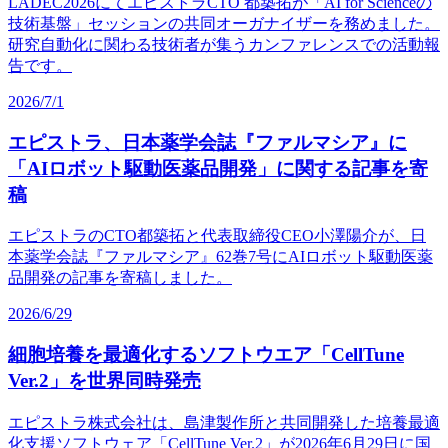
LADEC2026にてエピストラCTO 都築拓が
「AI for Scienceの
技術基盤」セッションの
共同オーガナイザーを
務めました。
研究自動化に
関わる
技術者が
集う
カンファレンスでの
活動報
告です。
2026/7/1
エピストラ、
日本薬学会誌『ファルマシア』に
「AIロボット駆動医薬品開発」に
関する
記事を
寄
稿
エピストラの
CTO都築拓と
代表取締役CEO小澤陽介が、
日
本薬学会誌『ファルマシア』62巻7号に
AIロボット駆動医薬
品開発の
記事を
寄稿しました。
2026/6/29
細胞培養を
最適化する
ソフトウエア
「CellTune
Ver.2」を
世界同時発売
エピストラ株式会社は、
島津製作所と
共同開発した
培養最適
化支援ソフトウェア
「CellTune Ver.2」が
2026年6月29日に
国