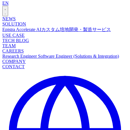
EN
NEWS
SOLUTION
Epistra Accelerate
AIカスタム培地開発・製造サービス
USE CASE
TECH BLOG
TEAM
CAREERS
Research Engineer
Software Engineer (Solutions & Integration)
COMPANY
CONTACT