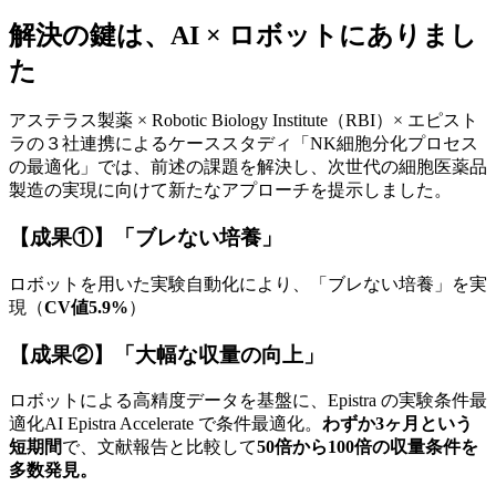
解決の
鍵は、
AI × ロボットに
ありまし
た
アステラス製薬 × Robotic Biology Institute
（RBI）
× エピスト
ラの
３社連携に
よる
ケーススタディ
「NK細胞分化プロセス
の
最適化」では、
前述の
課題を
解決し、
次世代の
細胞医薬品
製造の
実現に
向けて
新たな
アプローチを
提示しました。
【成果①】
「ブレない
培養」
ロボットを
用いた
実験自動化に
より、
「ブレない
培養」を
実
現
（
CV値5.9%
）
【成果②】
「大幅な
収量の
向上」
ロボットに
よる
高精度
データを
基盤に、
Epistra の
実験条件最
適化AI Epistra Accelerate で
条件最適化。
わずか
3ヶ月と
いう
短期間
で、
文献報告と
比較して
50倍から
100倍の
収量条件を
多数発見。