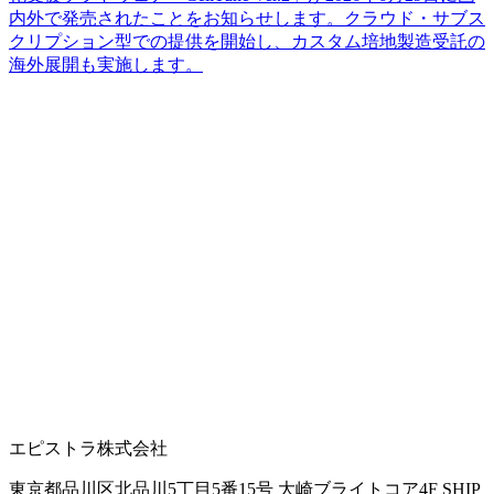
内外で
発売された
ことを
お知らせします。
クラウド・サブス
クリプション型での
提供を
開始し、
カスタム培地製造受託の
海外展開も
実施します。
エピストラ株式会社
東京都品川区北品川5丁目5番15号 大崎ブライトコア4F SHIP