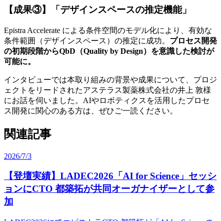
【成果③】
「デザインスペースの
推定機能」
Epistra Accelerate に
よる
条件
空間の
モデル化に
より、
有効な
条件範囲
（デザインスペース）の
推定に
成功。
プロセス開発
の
初期段階から
QbD
（Quality by Design）を
意識した
検討が
可能に。
インタビューでは
本取り組みの
背景や
成果に
ついて、
プロジ
ェクトを
リードされた
アステラス製薬株式会社の
井上 敦様
に
お話を
伺いました。
AIや
ロボティクスを
活用した
プロセ
ス開発に
関心の
ある方は、
ぜひご一読ください。
関連記事
2026/7/3
【登壇実績】LADEC2026
「AI for Science」セッシ
ョンに
CTO 都築拓が
共同オーガナイザーと
して
参
加