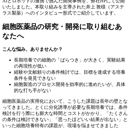
AIと
ロボットの
連携で
挑んだ
開発事例を、
弊社HPにて
公開
いたしました。
本取り組みを
主導された
井上 敦様
（アステ
ラス製薬）への
インタビュー形式で
ご紹介しています。
細胞医薬品の
研究・開発に
取り組むあ
なたへ
こんな
悩み、
ありませんか？
長期培養での
細胞の
「ばらつき」が
大きく、
実験結果
の
再現性が
低い
経験や
文献頼りの
条件検討では、
目標を
達成する
培養
条件を
発見できない
細胞製造の
プロセス開発を
効率的に
進めたいが、
具体
的な
打ち手が
ない
細胞医薬品の
実用化に
おいて、
こうした
課題は
長年の
壁と
な
ってきました。
とくに
分化誘導が
必要な
長期培養では、
条件
検討を
行う際にも
膨大な
時間と
コストが
かかり、
「たくさん
の
条件は
検討できない」
「思った
ほど
いい
結果が
出ない」と
いった
細胞培養特有の
課題が、
現場を
悩ませてきました