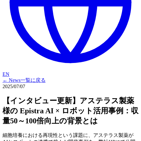
EN
← News一覧に
戻る
2025/07/07
【インタビュー更新】アステラス製薬
様の
Epistra AI × ロボット活用事例：収
量50～100倍向上の
背景とは
細胞培養に
おける
再現性と
いう
課題に、
アステラス製薬が